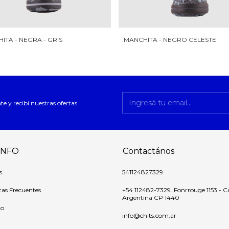
ITA - NEGRA - GRIS
MANCHITA - NEGRO CELESTE
te y recibí nuestras ofertas.
INFO
Contactános
s
541124827329
as Frecuentes
+54 112482-7329. Fonrrouge 1153 - C
Argentina CP 1440
to
info@chlts.com.ar