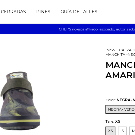
CERRADAS
PINES
GUÍA DE TALLES
CHLT'S no está afiliado, asociado, autorizado, 
Inicio
.
CALZAD
MANCHITA -NEG
MANCH
AMAR
Color:
NEGRA- V
NEGRA- VERDE
Talle:
XS
XS
S