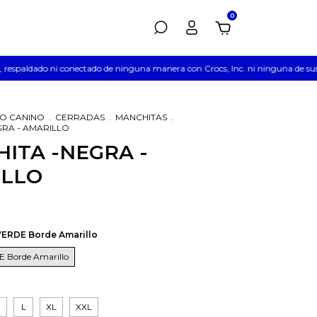
0
respaldado ni conectado de ninguna manera con Crocs, Inc. ni ninguna de sus sub
O CANINO
.
CERRADAS
.
MANCHITAS
.
RA - AMARILLO
ITA -NEGRA -
ILLO
ERDE Borde Amarillo
 Borde Amarillo
M
L
XL
XXL